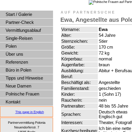
AUF PARTNERSUCHE
Start / Galerie
Ewa, Angestellte aus Pol
Partner-Check
Vorname:
Ewa
Vermittlungsablauf
Alter:
54 Jahre
Single-Reisen
Sternzeichen:
Stier
Polen
Größe:
170 cm
Gewicht:
72 kg
Über uns
Körperbau:
normal
Referenzen
Augenfarbe:
braun
Büro in Polen
Ausbildung:
Abitur + Berufsa
Beruf:
Tipps und Hinweise
Beschäftigt als:
Angestellte
Neue Damen
Familienstand:
geschieden
Polnische Frauen
Kinder:
1 (Sohn 17)
Raucherin:
nein
Kontakt
Partneralter:
48 bis 55 Jahre
Deutsch etwas
This page in English
Sprachen:
Englisch gut
Interessen:
Theater, Fotograf
Partnervermittlung Polonia
Neuendorferstr. 7
Ich bin eine nett
Kurzbeschreibung: