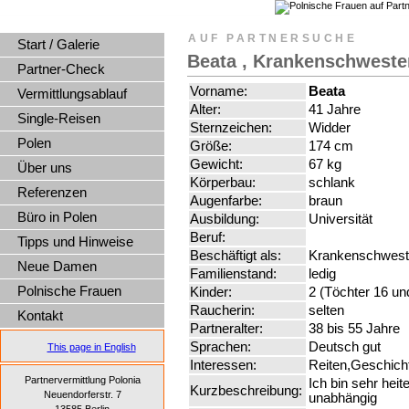
AUF PARTNERSUCHE
Start / Galerie
Beata , Krankenschweste
Partner-Check
Vorname:
Beata
Vermittlungsablauf
Alter:
41 Jahre
Single-Reisen
Sternzeichen:
Widder
Polen
Größe:
174 cm
Gewicht:
67 kg
Über uns
Körperbau:
schlank
Referenzen
Augenfarbe:
braun
Büro in Polen
Ausbildung:
Universität
Beruf:
Tipps und Hinweise
Beschäftigt als:
Krankenschwest
Neue Damen
Familienstand:
ledig
Polnische Frauen
Kinder:
2 (Töchter 16 un
Raucherin:
selten
Kontakt
Partneralter:
38 bis 55 Jahre
Sprachen:
Deutsch gut
This page in English
Interessen:
Reiten,Geschich
Partnervermittlung Polonia
Ich bin sehr heit
Kurzbeschreibung:
Neuendorferstr. 7
unabhängig