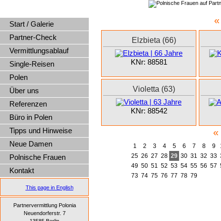
«
Start / Galerie
Partner-Check
Elzbieta (66)
Vermittlungsablauf
KNr: 88581
Single-Reisen
Polen
Violetta (63)
Über uns
Referenzen
KNr: 88542
Büro in Polen
«
Tipps und Hinweise
Neue Damen
1
2
3
4
5
6
7
8
9
25
26
27
28
29
30
31
32
33
Polnische Frauen
49
50
51
52
53
54
55
56
57
Kontakt
73
74
75
76
77
78
79
This page in English
Partnervermittlung Polonia
Neuendorferstr. 7