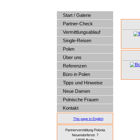
Start / Galerie
Partner-Check
Vermittlungsablauf
Single-Reisen
Polen
Über uns
Referenzen
Büro in Polen
Tipps und Hinweise
Neue Damen
Polnische Frauen
Kontakt
This page in English
Partnervermittlung Polonia
Neuendorferstr. 7