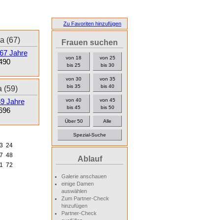
Zu Favoriten hinzufügen
a (67)
Frauen suchen
von 18
von 25
490
bis 25
bis 30
von 30
von 35
bis 35
bis 40
 (59)
von 40
von 45
bis 45
bis 50
696
Über 50
Alle
Spezial-Suche
3
24
7
48
Ablauf
1
72
Galerie anschauen
einige Damen
auswählen
Zum Partner-Check
hinzufügen
Partner-Check