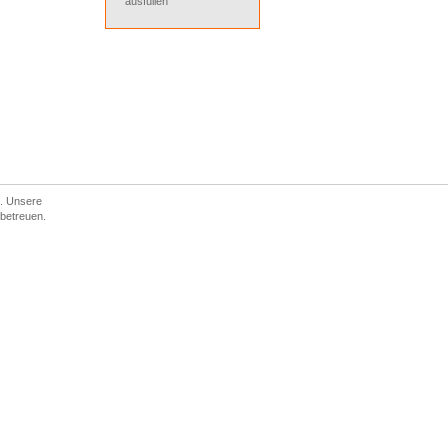
ausfüllen
d. Unsere
 betreuen.