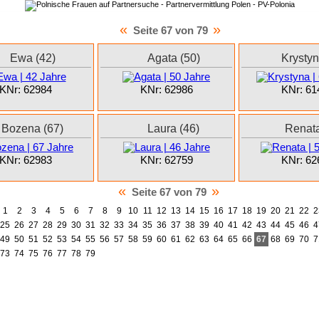
«
»
Seite 67 von 79
Ewa (42)
Agata (50)
Krystyn
KNr: 62984
KNr: 62986
KNr: 61
Bozena (67)
Laura (46)
Renata
KNr: 62983
KNr: 62759
KNr: 62
«
»
Seite 67 von 79
1
2
3
4
5
6
7
8
9
10
11
12
13
14
15
16
17
18
19
20
21
22
2
25
26
27
28
29
30
31
32
33
34
35
36
37
38
39
40
41
42
43
44
45
46
4
49
50
51
52
53
54
55
56
57
58
59
60
61
62
63
64
65
66
67
68
69
70
7
73
74
75
76
77
78
79